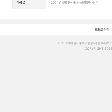
다음글
2024년 9월 봉사활동 (출발전사랑터)
포토갤러리
(110-809)서울시 종로구 동숭4가길 16 대보
COPYRIGHT 201