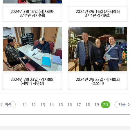
2024년 3월 16일 (사)사랑터
2024년 3월 16일 (사)사랑터
37주년 정기총회
37주년 정기총회
2024년 2월 23일 - 감사회의
2024년 2월 23일 - 감사회의
(사랑터 사무실)
(또오리)
< 이전
11
12
13
14
15
16
17
18
19
20
다음 >